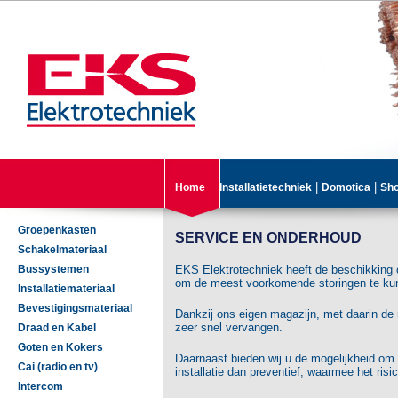
|
|
Home
Installatietechniek
Domotica
Sh
Groepenkasten
SERVICE EN ONDERHOUD
Schakelmateriaal
Bussystemen
EKS Elektrotechniek heeft de beschikking o
om de meest voorkomende storingen te ku
Installatiemateriaal
Bevestigingsmateriaal
Dankzij ons eigen magazijn, met daarin de 
zeer snel vervangen.
Draad en Kabel
Goten en Kokers
Daarnaast bieden wij u de mogelijkheid om e
Cai (radio en tv)
installatie dan preventief, waarmee het ris
Intercom